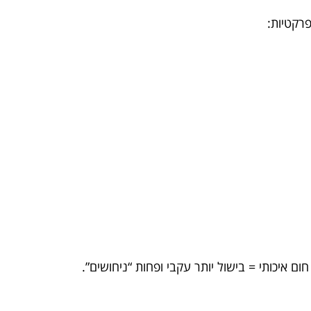
רקטיות:
ם איכותי = בישול יותר עקבי ופחות “ניחושים”.