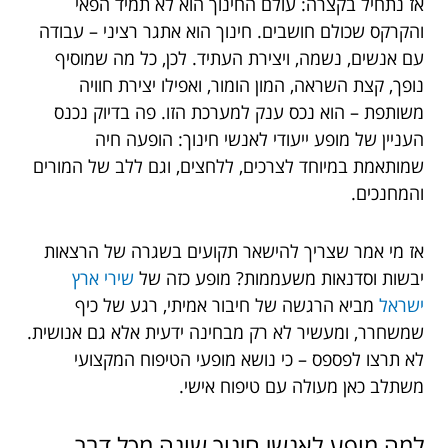
אז נתחיל בקצרה: עולם החינוך הוא לא תמיד הפאי
והקרקס שכולם חושבים. חינוך הוא אתגר רציני – עבודה
עם אנשים, נשמה, ויצירת העתיד. לכן, כל מה שמוסיף
נופך, קצת השראה, המון הומור, ואפילו יצירת חוויה
משותפת – הוא נכס ענק למערכת הזו. פה בדיוק נכנס
העניין של מופע ייעודי לאנשי חינוך: הופעה חיה
שמותאמת במיוחד לצרכים, ללחצים, וגם ללב של המורים
והמחנכים.
אז מי אמר שצריך להישאר תקועים בשגרה של הרצאות
יבשות וסדנאות משעממות? מופע כזה של
שירי ארץ
ישראל
מביא הרגשה של חיבור אמיתי, רגע של כיף
שמשחרר, ומעשיר לא רק מבחינה ידעית אלא גם אנושית.
לא תרצו לפספס – כי נושא מופעי הטיפוח המקצועי
משתלב כאן מעולה עם טיפוח אישי.
למה מופע לאנשי חינוך שונה מכל דבר