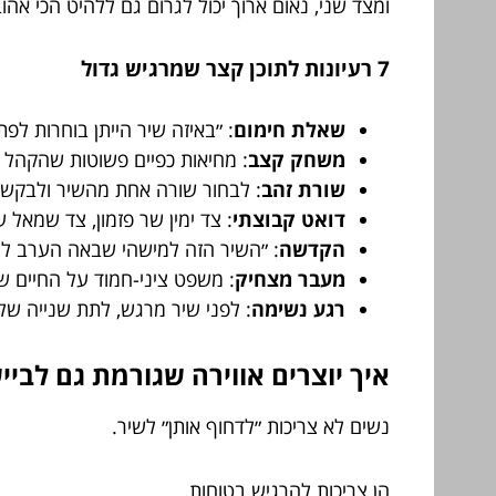
ומצד שני, נאום ארוך יכול לגרום גם ללהיט הכי אהו
7 רעיונות לתוכן קצר שמרגיש גדול
שאלת חימום
: ״באיזה שיר הייתן בוחרות לפ
משחק קצב
: מחיאות כפיים פשוטות שהקהל 
שורת זהב
: לבחור שורה אחת מהשיר ולבקש 
דואט קבוצתי
: צד ימין שר פזמון, צד שמאל ע
הקדשה
: ״השיר הזה למישהי שבאה הערב למ
מעבר מצחיק
: משפט ציני-חמוד על החיים שכ
רגע נשימה
: לפני שיר מרגש, לתת שנייה ש
איך יוצרים אווירה שגורמת גם לביי
נשים לא צריכות ״לדחוף אותן״ לשיר.
הן צריכות להרגיש בטוחות.