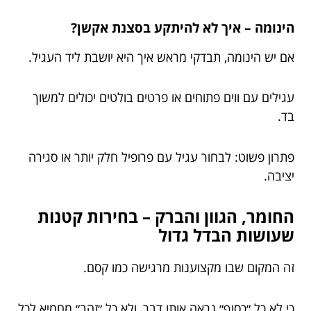
הינומה – איך לא להיתקע בסצנת אקשן?
אם יש הינומה, תבדקי מראש איך היא יושבת ליד העגיל.
עגילים עם ווים פתוחים או פרטים בולטים יכולים למשוך
בד.
פתרון פשוט: לבחור עגיל עם פרופיל חלק יותר או סגירה
יציבה.
החומר, הגוון והברק – בחירות קטנות
שעושות הבדל גדול
זה המקום שבו מקצוענות מרגישה כמו קסם.
כי לא כל ״כסוף״ נראה אותו דבר, ולא כל ״זהב״ מחמיא לכל