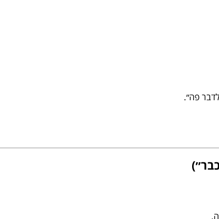
לדבר פה״.
בר״)
ה.