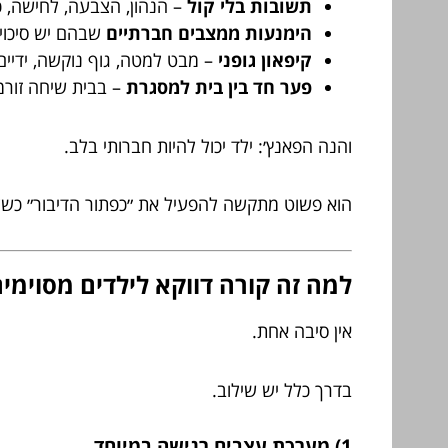
תשובות בלי קול
– הנהון, הצבעה, לחישה, כ
הימנעות ממצבים חברתיים
שבהם יש סיכוי
קיפאון גופני
– מבט למטה, גוף נוקשה, ידיים
פער חד בין בית למסגרת
– בבית שיחה זורמת
והנה הפאנץ׳: ילד יכול להיות חברותי בלב.
הוא פשוט מתקשה להפעיל את ״כפתור הדיבור״ כשצ
למה זה קורה דווקא לילדים מסוימים? 3 שכבות של ה
אין סיבה אחת.
בדרך כלל יש שילוב.
1) מערכת עצבים רגישה במיוחד