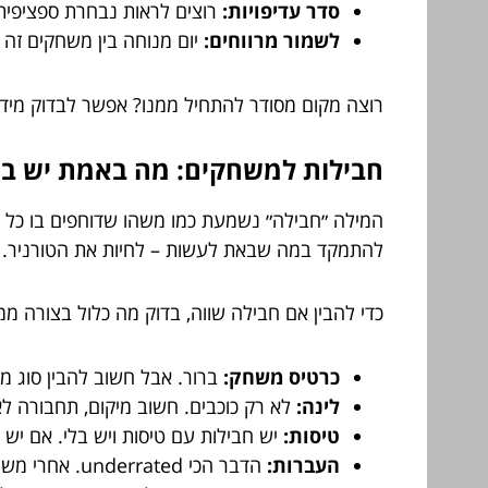
סדר עדיפויות:
רוצים לראות נבחרת ספציפית? 
לשמור מרווחים:
יום מנוחה בין משחקים זה ל
רוצה מקום מסודר להתחיל ממנו? אפשר לבדוק מיד
חבילות למשחקים: מה באמת יש בפנ
המילה ״חבילה״ נשמעת כמו משהו שדוחפים בו כל ד
להתמקד במה שבאת לעשות – לחיות את הטורניר.
כדי להבין אם חבילה שווה, בדוק מה כלול בצורה ממ
כרטיס משחק:
ברור. אבל חשוב להבין סוג מו
לינה:
לא רק כוכבים. חשוב מיקום, תחבורה לא
טיסות:
יש חבילות עם טיסות ויש בלי. אם יש – 
העברות:
הדבר הכי underrated. אחרי משחק כולם זזים. אם מישהו כבר חשב בשבילך על ההסעה – אתה מנצח.