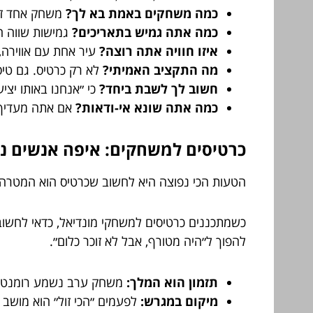
כמה משחקים באמת בא לך?
משחק אחד זה 
כמה אתה גמיש בתאריכים?
גמישות שווה הז
איזו חוויה אתה רוצה?
עיר אחת עם אווירה,
מה התקציב האמיתי?
לא רק כרטיס. גם טיסות
חשוב לך לשבת ביחד?
כי ״אנחנו באותו יציע
כמה אתה שונא אי-ודאות?
אם אתה מעדיף ש
כרטיסים למשחקים: איפה אנשים נו
הטעות הכי נפוצה היא לחשוב שכרטיס הוא המטרה. 
כשמתכננים כרטיסים למשחקי מונדיאל, כדאי לחשוב
להפוך ל״היה מטורף, אבל לא זוכר כלום״.
תזמון הוא המלך:
משחק ערב נשמע רומנטי, 
מיקום במגרש:
לפעמים ״הכי זול״ הוא מושב ש