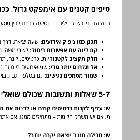
טיפים קטנים עם אימפקט גדול: ככ
הנה הדברים שמבדילים בין נסיעה זורמת לבין מסע 
תכנן כמו מפיק אירועים:
שעה יציאה, דרך ה
קח לינה עם אפשרות ביטול:
לא כי משהו ר
חלק תקציב לקטגוריות:
כרטיסים, לינה, תח
אל תדחוס יותר מדי:
שני אירועים ביום זה נ
שמור מסמכים נגישים:
גם בטלפון וגם גיבוי.
5-7 שאלות ותשובות שכולם שואלים (ואף אחד לא רוצה להתוודות)
ש: עדיף לקנות כרטיסים קודם או לבנות את ה
ת: אם יש משחק חלומות – מתחילים ממנו. אם אתה י
ש: חבילה תמיד יוצאת יקרה יותר?